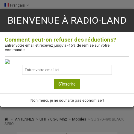
Français
BIENVENUE À RADIO-LAND
Télécommunication Professionnelle et Privée
Comment peut-on refuser des réductions?
Entrer votre email et recevez jusqu'à -15% de remise sur votre
commande.
S'inscrire
0
Non merci, je ne souhaite pas économiser!
>
ANTENNES
>
UHF / 0.3-3 Mhz
>
Mobiles
>
SU 370-490 BLACK
SIRIO