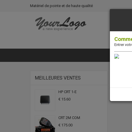
Matériel de pointe et de haute qualité
Commen
Entrer vot
MEILLEURES VENTES
HP CRT 1-E
€ 15.60
CRT 2M COM
€ 175.00